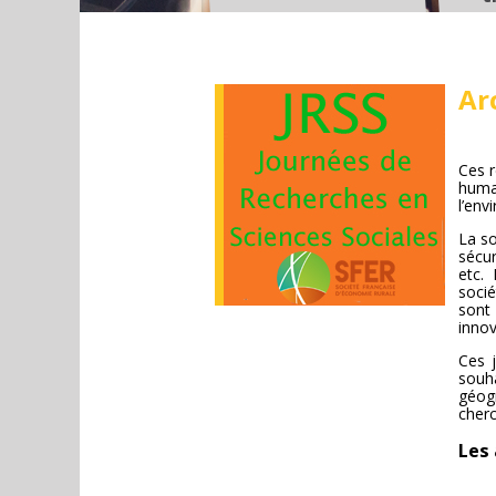
Ar
Ces 
humai
l’env
La so
sécur
etc.
socié
sont
innov
Ces 
souh
géogr
cherc
Les 