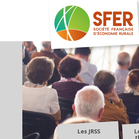
Les JRSS
L
t