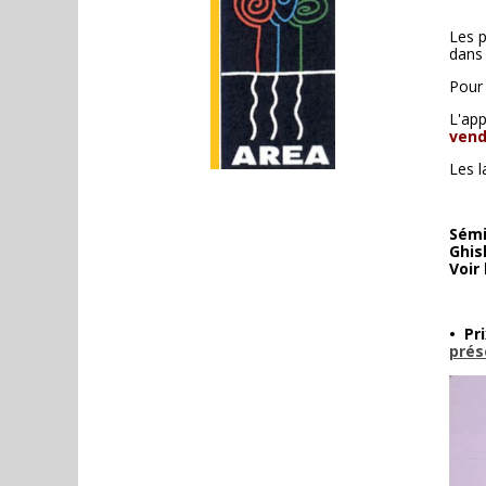
Les p
dans 
Pour 
L'app
vend
Les l
Sémi
Ghis
Voir
• Pr
prés