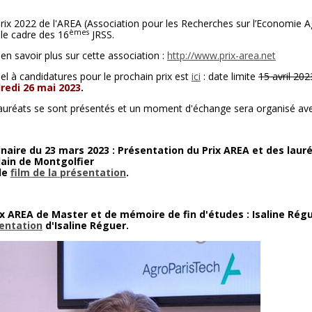
rix 2022 de l'AREA (Association pour les Recherches sur l’Economie A
èmes
le cadre des 16
JRSS.
en savoir plus sur cette association :
http://www.prix-area.net
el à candidatures pour le prochain prix est
ici
: date limite
15 avril 202
redi 26 mai 2023
.
auréats se sont présentés et un moment d'échange sera organisé ave
naire du 23 mars 2023 : Présentation du Prix AREA et des lauré
lain de Montgolfier
 le
film de la présentation
.
ix AREA de Master et de mémoire de fin d'études : Isaline Régu
entation
d'Isaline Réguer.