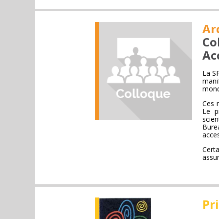
Ar
Co
Ac
La SF
manif
mond
Ces m
Le p
scie
Burea
acces
Cert
assur
Pr