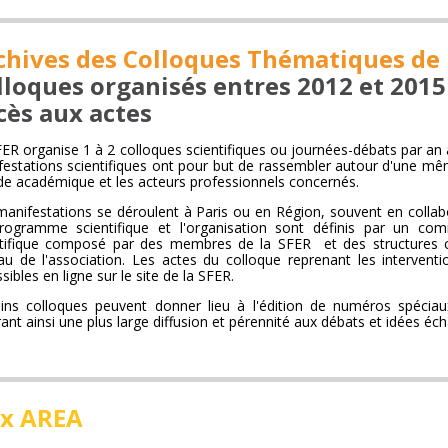
chives des Colloques Thématiques de 
lloques organisés entres 2012 et 2015
cès aux actes
ER organise 1 à 2 colloques scientifiques ou journées-débats par an 
estations scientifiques ont pour but de rassembler autour d'une mê
e académique et les acteurs professionnels concernés.
anifestations se déroulent à Paris ou en Région, souvent en collabor
rogramme scientifique et l'organisation sont définis par un com
ntifique composé par des membres de la SFER et des structures co-
u de l'association. Les actes du colloque reprenant les interventi
sibles en ligne sur le site de la SFER.
ains colloques peuvent donner lieu à l'édition de numéros spécia
ant ainsi une plus large diffusion et pérennité aux débats et idées éc
ix AREA