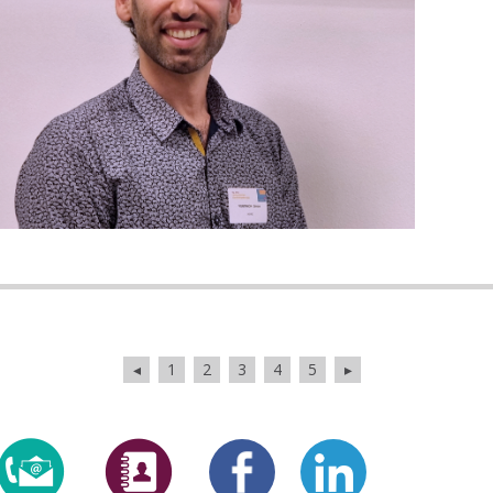
◂
1
2
3
4
5
▸