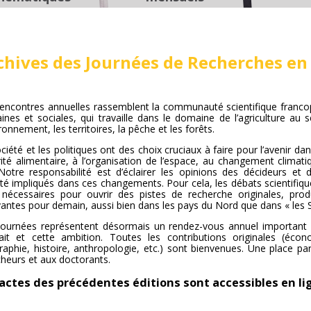
chives des Journées de Recherches en 
rencontres annuelles rassemblent la communauté scientifique franc
nes et sociales, qui travaille dans le domaine de l’agriculture au se
ironnement, les territoires, la pêche et les forêts.
ciété et les politiques ont des choix cruciaux à faire pour l’avenir d
ité alimentaire, à l’organisation de l’espace, au changement climati
 Notre responsabilité est d’éclairer les opinions des décideurs et
té impliqués dans ces changements. Pour cela, les débats scientifi
 nécessaires pour ouvrir des pistes de recherche originales, prod
antes pour demain, aussi bien dans les pays du Nord que dans « les 
journées représentent désormais un rendez-vous annuel important 
ait et cette ambition. Toutes les contributions originales (écono
aphie, histoire, anthropologie, etc.) sont bienvenues. Une place par
heurs et aux doctorants.
actes des précédentes éditions sont accessibles en li