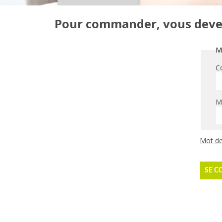
Pour commander, vous devez 
Me
Co
M
Mot de
SE C