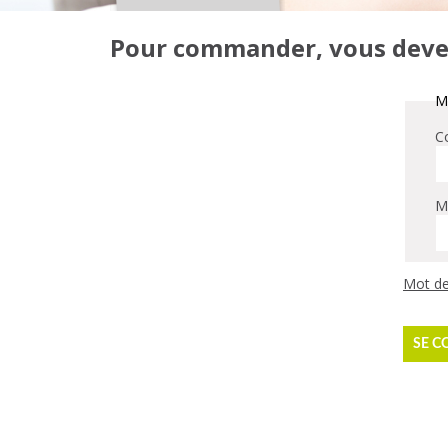
Pour commander, vous devez 
Me
Co
M
Mot de
SE C