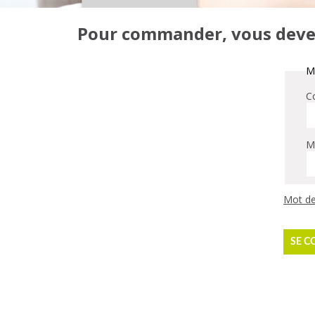
Pour commander, vous devez 
Me
Co
M
Mot de
SE C