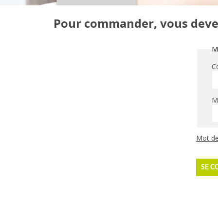
Pour commander, vous devez 
Me
Co
M
Mot de
SE C