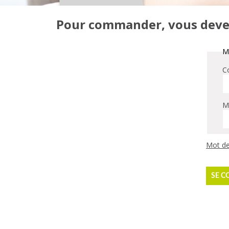
Pour commander, vous devez 
Me
Co
M
Mot de
SE C