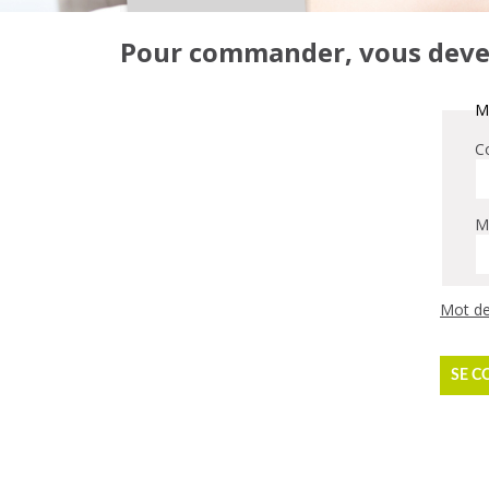
Pour commander, vous devez 
Me
Co
M
Mot de
SE C