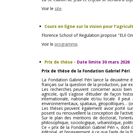
Voir le
site
.
Cours en ligne sur la vision pour l'agricu
Florence School of Regulation propose "
EUI On
Voir le
programme
.
Prix de thèse
-
Date limite 30 mars 2026
Prix de thèse de la Fondation Gabriel Péri
La Fondation Gabriel Péri lance la deuxième é
français sur la question de la production, par e
Les recherches peuvent concerner aussi bien 
agricole, qu’il s’agisse d’étudier de façon his
internationale, nationale et/ou locale. Il peut
environnementaux, spatiaux, géopolitiques… (ou 
Les thèses peuvent également avoir porté sur
posent ou renouvellent la conception de l’acti
Sur le plan des mentions de doctorat, l’orient
philosophique, sociologique, urbanistique, politi
Ce « prix de la Fondation Gabriel Péri », doté 
éditorial, et l’engagement à ce que l’aide de la f