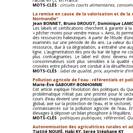
l'achat en CC en France.
MOTS-CLÉS
:
circuits courts alimentaires, consom
La remise en cause de la valorisation et de la d
Normandie"
Jean BONNET, Bruno DROUOT, Dominique LAM
Les labels et certifications cherchent à garantir à la 
« pêcher moins pour vendre mieux ». Ainsi, ils perm
des ressources halieutiques. A partir de l’étude d’une
examinés sur une période de dix ans. La valeur du l
ressource, due à sa dégradation, a entraîné une aug
ligne. L’augmentation des prix du bar de ligne ne c
plus contraignantes. Le label est donc devenu
consommateurs sont plus sensibles à la qualité
croisées entre pêcheurs ont conduit à la désaffect
MOTS-CLÉS
:
label de qualité, prix, asymétrie d’
Pollution agricole de l'eau : référentiels et p
Marie-Ève GABOURY-BONHOMME
Cet article explique l’évolution des politiques du Q
problématique n’était pas une priorité pour le sec
cours d’eau devient une préoccupation majeure dans
global, axé sur la protection de l’eau, et le sectorie
connaissances sur la pollution agricole de l’eau.
élevages à déposer un bilan phosphore à l’équilibre, 
MOTS-CLÉS
:
politiques publiques, référentiel, Qu
Autonomisation des agricultrices rurales et 
Tiatité NOUFÉ, Habi KY, Serge Stéphane KY