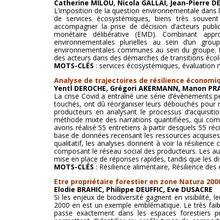
Catherine MILOU, Nicola GALLAI, Jean-Pierre 
L’imposition de la question environnementale dans 
de services écosystémiques, biens très souve
accompagner la prise de décision d’acteurs public
monétaire délibérative (EMD). Combinant appro
environnementales plurielles au sein d’un grou
environnementales communes au sein du groupe. La d
des acteurs dans des démarches de transitions écolog
MOTS-CLÉS
: services écosystémiques, évaluation mo
Analyse de trajectoires de résilience économiqu
Yentl DEROCHE, Grégori AKERMANN, Manon PR
La crise Covid a entraîné une série d’évènements pe
touchés, ont dû réorganiser leurs débouchés pour m
producteurs en analysant le processus d’acquisitio
méthode mixte des narrations quantifiées, qui combi
avons réalisé 55 entretiens à partir desquels 55 réc
base de données recensant les ressources acquises 
qualitatif, les analyses donnent à voir la résilienc
composant le réseau social des producteurs. Les aut
mise en place de réponses rapides, tandis que les dis
MOTS-CLÉS
: Résilience alimentaire, Résilience des
Etre propriétaire forestier en zone Natura 20
Elodie BRAHIC, Philippe DEUFFIC, Eve DUSACRE
Si les enjeux de biodiversité gagnent en visibilité, l
2000 en est un exemple emblématique. Le très faibl
passe exactement dans les espaces forestiers pr