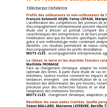
Télécharger l'infolettre
Profils des utilisateurs et non-utilisateurs d
François Kolawolé ADJIN, Fanny LEPAGE, Marip
L’amélioration des compétences des porteurs de projet
d’accompagnement entrepreneurial puissent répondre
étude vise à dresser un portrait comparé des u
caractéristiques des entrepreneurs et de leurs projet
mobilisation ainsi que les besoins spécifiques expr
grâce à une méthodologie mixte combinant analyses f
identifiés. Les résultats permettent de mieux comp
d’accompagnement selon les profils d’installation.
MOTS-CLÉS
: accompagnement entrepreneurial, agric
Le climat, la terre et les marchés fonciers rur
Mathilde FROMAGE
Face au changement climatique, adapter les instit
optimale des terres. À partir d’une étude de cas
entretiens, l’autrice montre comment les impacts du
tendances émergent : une intensification de la c
évolution des déterminants des prix fonciers, notamm
précieuse pour des recherches futures et un état de
l’adaptation des institutions foncières.
MOTS-CLÉS
: changement climatique, adaptation, pri
Réutiliser les eaux usées traitées. Quelle pers
Yoann MALLARD, Marianne LEFEBVRE, Bertill