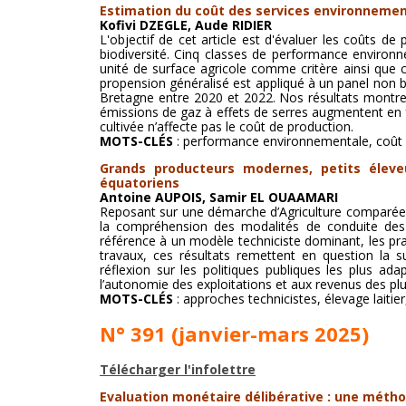
Estimation du coût des services environnement
Kofivi DZEGLE, Aude RIDIER
L'objectif de cet article est d'évaluer les coûts de
biodiversité. Cinq classes de performance environne
unité de surface agricole comme critère ainsi que 
propension généralisé est appliqué à un panel non b
Bretagne entre 2020 et 2022. Nos résultats montre
émissions de gaz à effets de serres augmentent en 
cultivée n’affecte pas le coût de production.
MOTS-CLÉS
: performance environnementale, coût de
Grands producteurs modernes, petits éleve
équatoriens
Antoine AUPOIS, Samir EL OUAAMARI
Reposant sur une démarche d’Agriculture comparée, ce
la compréhension des modalités de conduite des t
référence à un modèle techniciste dominant, les pr
travaux, ces résultats remettent en question la
réflexion sur les politiques publiques les plus ad
l’autonomie des exploitations et aux revenus des plu
MOTS-CLÉS
: approches technicistes, élevage laitie
N° 391 (janvier-mars 2025)
Télécharger l'infolettre
Evaluation monétaire délibérative : une méth