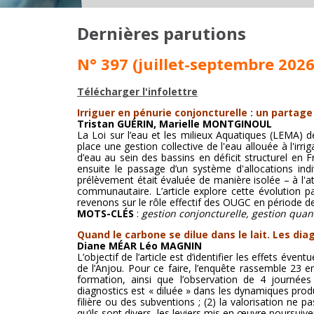
Dernières parutions
N° 397 (juillet-septembre 2026
Télécharger l'infolettre
Irriguer en pénurie conjoncturelle : un part
Tristan GUÉRIN, Marielle MONTGINOUL
La Loi sur l’eau et les milieux Aquatiques (LEMA) 
place une gestion collective de l'eau allouée à l'irr
d’eau au sein des bassins en déficit structurel en Fr
ensuite le passage d’un système d'allocations in
prélèvement était évaluée de manière isolée – à l'a
communautaire. L’article explore cette évolution p
revenons sur le rôle effectif des OUGC en période de
MOTS-CLÉS
:
gestion conjoncturelle, gestion quan
Quand le carbone se dilue dans le lait. Les dia
Diane MÉAR Léo MAGNIN
L’objectif de l’article est d’identifier les effets éve
de l’Anjou. Pour ce faire, l’enquête rassemble 23 e
formation, ainsi que l’observation de 4 journée
diagnostics est « diluée » dans les dynamiques produ
filière ou des subventions ; (2) la valorisation ne
qu’ils sont divers, les leviers mis en œuvre poursuiv