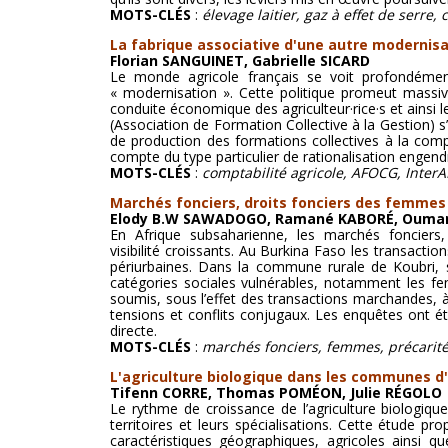
MOTS-CLÉS
:
élevage laitier, gaz à effet de serre
La fabrique associative d'une autre modernisa
Florian SANGUINET, Gabrielle SICARD
Le monde agricole français se voit profondémen
« modernisation ». Cette politique promeut massive
conduite économique des agriculteur·rice·s et ainsi
(Association de Formation Collective à la Gestion) s’
de production des formations collectives à la compt
compte du type particulier de rationalisation engend
MOTS-CLÉS
:
comptabilité agricole, AFOCG, Inter
Marchés fonciers, droits fonciers des femmes e
Elody B.W SAWADOGO, Ramané KABORÉ, Ouma
En Afrique subsaharienne, les marchés fonciers
visibilité croissants. Au Burkina Faso les transact
périurbaines. Dans la commune rurale de Koubri, 
catégories sociales vulnérables, notamment les 
soumis, sous l’effet des transactions marchandes, à 
tensions et conflits conjugaux. Les enquêtes ont ét
directe.
MOTS-CLÉS
:
marchés fonciers, femmes, précarité 
L'agriculture biologique dans les communes d'
Tifenn CORRE, Thomas POMÉON, Julie RÉGOLO
Le rythme de croissance de l’agriculture biologiqu
territoires et leurs spécialisations. Cette étude p
caractéristiques géographiques, agricoles ainsi