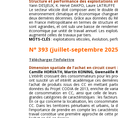
Structure et performance des exploitations vit
Yann DESJEUX, K. Hervé DAKPO, Laure LATRUFFE
Le secteur viticole doit composer avec le double dé
environnement climatique et économique changeant. D
deux dernières décennies. Grâce aux données du Rése
en France métropolitaine en termes de structure et 
sont agrandies, et ont subi une baisse de rendem
économique par unité de travail annuel. Les exploit
augmenté celles de travaux par tiers.
MOTS-CLÉS
: exploitations viticoles, évolution, pe
N° 393 (juillet-septembre 2025
Télécharger l'infolettre
Dimension spatiale de l'achat en circuit court 
Camille HORVATH, Martin KONING, Gwenaëlle 
L'intérêt croissant des consommateurs pour les produ
ont suscité un vif intérêt académique ces dernières 
l'achat de produits issus des CC en mettant part
données du Projet CODIA de 2013, enrichie de variabl
de consommation en CC, ainsi que celle de leurs p
grandes catégories de caractéristiques : les facteur
En ce qui concerne la localisation, les consommateur
CC. Dans les territoires périurbains et urbains, l
l'importance de prendre en compte les caractéristi
travail constitue une première approche de cette pr