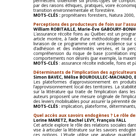
permettent d’identifier six profils-types de compo
par des raisons éthiques, pratiques, voire économi
transition environnementale et forestière.
MOTS-CLÉS :
propriétaires forestiers, Natura 2000, 
Perceptions des producteurs de foin sur l'assu
William ROBITAILLE, Marie-Ève GABOURY-BONH
L’assurance récolte foins au Québec est un progra
article montre, à l’aide d’une méthodologie mixte c
livraison de ce programme ont une incidence sur se
d’adhésion et des indemnités versées, et la per
compréhension du risque de base (corrélation impar
comportements non désirés (par exemple, la maximis
MOTS-CLÉS
: assurance récolte indicielle, foins et
Déterminants de l'implication des agriculteur
Simon BAVEC, Mélise BOUROULLEC-MACHADO, 
Les plateformes d’approvisionnement en produits
l’approvisionnement local des territoires. La stabil
sur la littérature qui traite de l’implication dans 
auteurs proposent une mesure originale de l’implicat
des leviers mobilisables pour assurer la pérennité de
MOTS-CLÉS
: implication, plateforme, déterminants, 
Quel accès aux savoirs endogènes ? Le rôle de
Lorine MARETZ, Rachel LEVY, François FALL
Cet article explore le rôle des relations sociales da
vise à articuler la littérature sur les savoirs endo
ces notions. L’étude utilise une analyse quantit