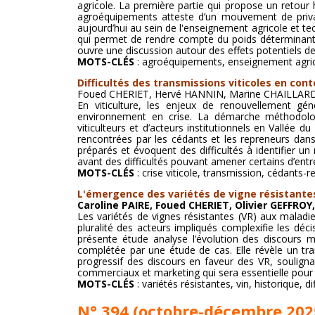
agricole. La première partie qui propose un retour hi
agroéquipements atteste d’un mouvement de priva
aujourd’hui au sein de l'enseignement agricole et 
qui permet de rendre compte du poids déterminant d
ouvre une discussion autour des effets potentiels d
MOTS-CLÉS
: agroéquipements, enseignement agricol
Difficultés des transmissions viticoles en cont
Foued CHERIET, Hervé HANNIN, Marine CHAILLAR
En viticulture, les enjeux de renouvellement gén
environnement en crise. La démarche méthodologi
viticulteurs et d’acteurs institutionnels en Vallée 
rencontrées par les cédants et les repreneurs dans
préparés et évoquent des difficultés à identifier un
avant des difficultés pouvant amener certains d’entre 
MOTS-CLÉS
: crise viticole, transmission, cédants-
L'émergence des variétés de vigne résistante
Caroline PAIRE, Foued CHERIET, Olivier GEFFRO
Les variétés de vignes résistantes (VR) aux maladie
pluralité des acteurs impliqués complexifie les déc
présente étude analyse l’évolution des discours m
complétée par une étude de cas. Elle révèle un tr
progressif des discours en faveur des VR, soulignan
commerciaux et marketing qui sera essentielle pour p
MOTS-CLÉS
: variétés résistantes, vin, historique, di
N° 394 (octobre-décembre 202