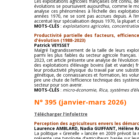
Les exploitations agricoles françaises ont connu, d
évolutions se poursuivent aujourd’hui, comme le mon
analyse ces phénomènes à l’échelle des exploitations
années 1970, ne se sont pas accrues depuis. À l’inv
accentué leur spécialisation depuis 1970, la plupart 
MOTS-CLÉS
:
exploitations agricoles, concentratio
Productivité partielle des facteurs, efficie
d'évolution (1988-2023)
Patrick VEYSSET
Malgré l’agrandissement de la taille de leurs explo
parmi les plus faibles du secteur agricole français
2023, cet article présente une analyse de l’évolution
des exploitations d’élevage bovins (lait et viande)
leur productivité physique du travail par une subs
génétique, de connaissances et formation, les volum
pire une chute de l’efficience technique des systèm
secteur pour son avenir.
MOTS-CLÉS
:
micro-économie, Rica, systèmes d’él
N° 395 (janvier-mars 2026)
Télécharger l'infolettre
Perception des agriculteurs envers les démarc
Laurence AMBLARD, Nadia GUIFFANT, Hélène R
La politique « Grenelle » lancée en 2009 prévoit la
présente une typologie d’agriculteurs basée sur leu