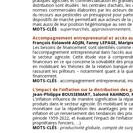
pratiques agricoles et commercialisation en grandes
distribution sont étudiés : les centrales d’achats, l
normes commerciales élaborées par les acteurs de l
du recours aux pesticides un présupposé pour parti
dispositifs de marché permettant aux acteurs de la g
mais aussi de leur position hégémonique au sein de la
MOTS-CLÉS
:
supermarchés, approvisionnement, d
Accompagnement entrepreneurial et accès au f
François Kolawolé ADJIN, Fanny LEPAGE, Marip
Les besoins de financement sont identifiés comme éta
l’accompagnement entrepreneurial dans l’accès aux 
le secteur agricole. Cette étude vise à compren
financeurs en ce qui concerne la solvabilité des proje
en mobilisant les théories de la relation banque-en
rassurant les prêteurs – notamment quant à la qualit
financement.
MOTS-CLÉS
: accompagnement entrepreneurial, insta
L'impact de l'inflation sur la distribution des 
Jean-Philippe BOUSSEMART, Salomé KAHINDO,
L'inflation influence de manière significative la rép
produits dans le secteur agricole. En mobilisant le c
monétaire sur la répartition des avantages prix e
inflation et un renversement des tendances des prix a
période 1959-2022, et évaluent l'impact de l'inflation
propriétaires fonciers, …).
MOTS-CLÉS
:
productivité globale, compte de surpl