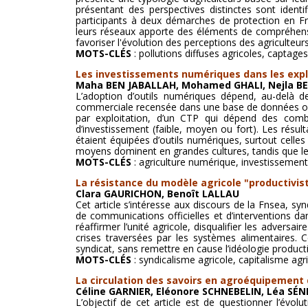
présentant des perspectives distinctes sont identif
participants à deux démarches de protection en Fra
leurs réseaux apporte des éléments de compréhension
favoriser l'évolution des perceptions des agriculteu
MOTS-CLÉS
: pollutions diffuses agricoles, captage
Les investissements numériques dans les exploi
Maha BEN JABALLAH, Mohamed GHALI, Nejla BEN
L’adoption d’outils numériques dépend, au-delà de 
commerciale recensée dans une base de données orig
par exploitation, d’un CTP qui dépend des combi
d’investissement (faible, moyen ou fort). Les résul
étaient équipées d’outils numériques, surtout celle
moyens dominent en grandes cultures, tandis que les
MOTS-CLÉS
: agriculture numérique, investissement
La résistance du modèle agricole "productiviste
Clara GAURICHON, Benoît LALLAU
Cet article s’intéresse aux discours de la Fnsea, sy
de communications officielles et d’interventions da
réaffirmer l’unité agricole, disqualifier les adver
crises traversées par les systèmes alimentaires. C
syndicat, sans remettre en cause l’idéologie productiv
MOTS-CLÉS
: syndicalisme agricole, capitalisme agr
La circulation des savoirs en agroéquipement
Céline GARNIER, Eléonore SCHNEBELIN, Léa SÉ
L’objectif de cet article est de questionner l’évo