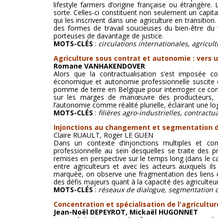
lifestyle farmers d’origine française ou étrangère
sorte. Celles-ci constituent non seulement un capital
qui les inscrivent dans une agriculture en transition.
des formes de travail soucieuses du bien-être du 
porteuses de davantage de justice.
MOTS-CLÉS
:
circulations internationales, agricult
Agriculture sous contrat et autonomie : vers
Romane VANHAKENDOVER
Alors que la contractualisation s’est imposée c
économique et autonomie professionnelle suscite des
pomme de terre en Belgique pour interroger ce compr
sur les marges de manœuvre des producteurs, en
l’autonomie comme réalité plurielle, éclairant une lo
MOTS-CLÉS
:
filières agro-industrielles, contract
Injonctions au changement et segmentation des
Claire RUAULT, Roger LE GUEN
Dans un contexte d’injonctions multiples et contr
professionnelle au sein desquelles se traite des p
remises en perspective sur le temps long (dans le c
entre agriculteurs et avec les acteurs auxquels il
marquée, on observe une fragmentation des liens et
des défis majeurs quant à la capacité des agriculteu
MOTS-CLÉS
:
réseaux de dialogue, segmentation d
Concentration et spécialisation de l'agricultu
Jean-Noël DEPEYROT, Mickaël HUGONNET