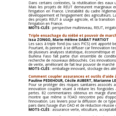
Dans certains contextes, la réutilisation des eaux 
Mais les projets de REUT demeurent marginaux en 
l’irrigation en France. L’instabilité du cadre régl
développement et l’engagement des agriculteurs. La 
des projets REUT à usage agricole, et la transition
l’irrigation en France.
MOTS-CLÉS
: perspective multiniveau, REUT, irrigati
Triple ensachage du niébé et pouvoir de marc
Issa ZONGO, Marie-Hélène DABAT PARTIOT
Les sacs à triple fond (ou sacs PICS) ont apporté b
Pourtant, ils peinent à se diffuser car l’innovation
de plusieurs analyses statistique, économétrique e
Burkina Faso fait partie d’un ensemble de conditi
recherche de nouveaux débouchés. Ces innovations l
de vente, améliorant de fait leur pouvoir de marché
MOTS-CLÉS
: emballage innovant, stockage des alim
Comment coupler assurances et outils d'aide à 
Pauline PEDEHOUR, Cécile AUBERT, Marianne LE
Pour se protéger des risques sanitaires associés au
innovation couplée visant à réduire les fongicides
pertes. 82 commentaires obtenus en marge d’une 
montre que même si l’OAD rencontre peu d’opposi
l’innovation. Les leviers pour la diffusion de ce typ
pairs dans l’usage d’un OAD et de réduction réussie d
MOTS-CLÉS
: assurance verte, viticulture, acceptab