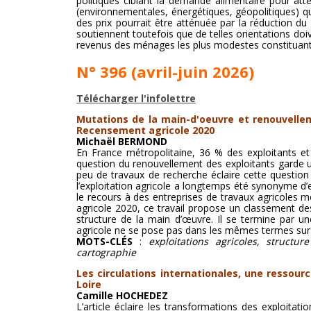
politiques ciblant la demande alimentaire pour attén
(environnementales, énergétiques, géopolitiques) qu
des prix pourrait être atténuée par la réduction du 
soutiennent toutefois que de telles orientations doiv
revenus des ménages les plus modestes constituant 
N° 396 (avril-juin 2026)
Télécharger l'infolettre
Mutations de la main-d'oeuvre et renouvellem
Recensement agricole 2020
Michaël BERMOND
En France métropolitaine, 36 % des exploitants et 
question du renouvellement des exploitants garde u
peu de travaux de recherche éclaire cette question 
l’exploitation agricole a longtemps été synonyme d’en
le recours à des entreprises de travaux agricoles 
agricole 2020, ce travail propose un classement des 
structure de la main d’œuvre. Il se termine par 
agricole ne se pose pas dans les mêmes termes sur l
MOTS-CLÉS
:
exploitations agricoles, structu
cartographie
Les circulations internationales, une ressour
Loire
Camille HOCHEDEZ
L’article éclaire les transformations des exploitati