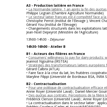
A3 - Production laitière en France
•
La Normandie laitière, 1 an après la fin des quotas
Philippe Legrain (Chambre Agriculture Normandie)
•
Le secteur laitier français est-il compétitif face 
Christophe Perrot (Institut de l'Elevage ); Vincent Cha
Gérard You (Institut de l'Elevage)
• Changements structurels dans les exploitations lait
Jean-Noël Depeyrot (Ministère de l'Agriculture)
13h00-14h30
- Déjeuner
14h30-16h00 - Atelier B
B1 - Acteurs des filières en France
•
Consumers’ willingness to pay for dairy products: 
Jeannot Ngoulma (IRSTEA)
•
Stratégies des transformateurs laitiers européens fa
Gérard Calbrix (ATLA)
• Faire face à la crise du lait, les fruitières coopéra
Maryline Filippi (Université de Bordeaux BSA, INRA 
B2 - Contractualisation
•
Pour une politique de contractualisation efficace et 
Annie Royer (Université Laval) ; Daniel-Mercier Gouin
•
Des quotas aux contrats: Perceptions de la filière l
Frédérick Clerson (Université Laval) ; Annie Royer (Un
• La contractualisation dans le secteur laitier : appl
Frédéric Courleux (Carles et Associé/MOMAGRI)