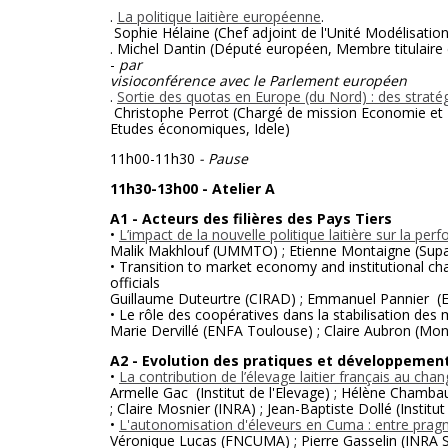
.
La politique laitière européenne
.
Sophie Hélaine (Chef adjoint de l'Unité Modélisati
. Michel Dantin (Député européen, Membre titulaire
-
par
visioconférence avec le Parlement européen
.
Sortie des quotas en Europe (du Nord) : des straté
Christophe Perrot (Chargé de mission Economie et T
Etudes économiques, Idele)
11h00-11h30
- Pause
11h30-13h00 - Atelier A
A1 - Acteurs des filières des Pays Tiers
•
L’impact de la nouvelle politique laitière sur la perf
Malik Makhlouf (UMMTO) ; Etienne Montaigne (Supa
• Transition to market economy and institutional c
officials
Guillaume Duteurtre (CIRAD) ; Emmanuel Pannier (E
• Le rôle des coopératives dans la stabilisation des ma
Marie Dervillé (ENFA Toulouse) ; Claire Aubron (Mon
A2 - Evolution des pratiques et développemen
•
La contribution de l’élevage laitier français au cha
Armelle Gac (Institut de l'Elevage) ; Hélène Chambaut (
; Claire Mosnier (INRA) ; Jean-Baptiste Dollé (Institut
•
L'autonomisation d'éleveurs en Cuma : entre prag
Véronique Lucas (FNCUMA) ; Pierre Gasselin (INRA 