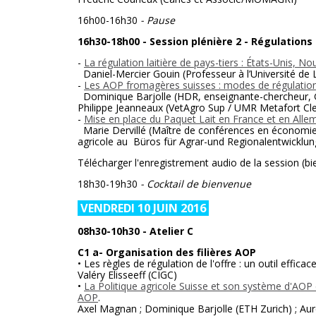
16h00-16h30
- Pause
16h30-18h00 - Session plénière 2 - Régulations
-
La régulation laitière de pays-tiers : États-Unis, N
Daniel-Mercier Gouin (Professeur à l’Université de 
-
Les AOP fromagères suisses : modes de régulatio
Dominique Barjolle (HDR, enseignante-chercheur, G
Philippe Jeanneaux (VetAgro Sup / UMR Metafort Cl
-
Mise en place du Paquet Lait en France et en Allem
Marie Dervillé (Maître de conférences en économie à
agricole au Büros für Agrar-und Regionalentwicklun
Télécharger l'enregistrement audio de la session (bi
18h30-19h30
- Cocktail de bienvenue
VENDREDI 10 JUIN 2016
08h30-10h30 - Atelier C
C1 a- Organisation des filières AOP
• Les règles de régulation de l'offre : un outil eff
Valéry Elisseeff (CIGC)
•
La Politique agricole Suisse et son système d'AOP c
AOP
.
Axel Magnan ; Dominique Barjolle (ETH Zurich) ; Au