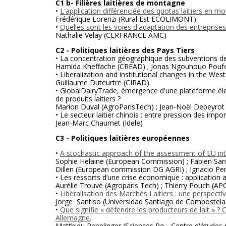
C1 b- Filières laitières de montagne
•
L'application différenciée des quotas laitiers en mo
Frédérique Lorenzi (Rural Est ECOLIMONT)
•
Quelles sont les voies d'adaptation des entreprise
Nathalie Velay (CERFRANCE AMC)
C2 - Politiques laitières des Pays Tiers
• La concentration géographique des subventions de l
Hamida Kheffache (CREAD) ; Jonas Ngouhouo Poufou
• Liberalization and institutional changes in the We
Guillaume Duteurtre (CIRAD)
• GlobalDairyTrade, émergence d'une plateforme él
de produits laitiers ?
Marion Duval (AgroParisTech) ; Jean-Noël Depeyrot (M
• Le secteur laitier chinois : entre pression des impo
Jean-Marc Chaumet (Idele)
C3 - Politiques laitières européennes
•
A stochastic approach of the assessment of EU in
Sophie Helaine (European Commission) ; Fabien San
Dillen (European commission DG AGRI) ; Ignacio P
• Les ressorts d’une crise économique : application a
Aurélie Trouvé (Agroparis Tech) ; Thierry Pouch (AP
•
Libéralisation des Marchés Laitiers : une perspectiv
Jorge Santiso (Universidad Santiago de Compostela)
•
Que signifie « défendre les producteurs de lait » ? 
Allemagne
.
Matthieu Repplinger (Sciences Po - Centre d'études