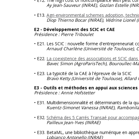
• E12. The high cost of noncompliance with pest con
Ay Jean-Sauveur (INRAE), Gozlan Estelle (IN
• E13.
Agri-environmental schemes adoption, technic
Diop Thierno Bocar (INRAE), Védrine Lionel (I
E2 - Développement des SCIC et CAE
Présidence : Pierre Triboulet
• E21. Les SCIC : nouvelle forme d'entrepreneuriat c
Arnaud Charlène (Université de Toulouse), Chate
• E22.
La coexistence des associations et SCIC dans
Bavec Simon (AgroParisTech), Bouroullec-Mac
• E23. La typicité de la CAE à l'épreuve de la SCIC
Bravo Ketty (Université de Toulouse), Allard 
E3 - Outils et méthodes en appui aux sciences
Présidence : Annie Hofstetter
• E31. Multidimensionnalité et déterminants de la qua
Kuentz-Simonet Vanessa (INRAE), Rambonila
• E32.
Schéma des 5 Carrés Transaé pour accompagner
Pailleux Jean-Yves
(INRAE)
• E33. BetaML, une bibliothèque numérique en appr
Lobianco Antonello
(INRAE)