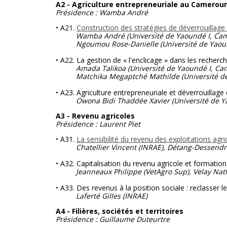
A2 - Agriculture entrepreneuriale au Camerou
Présidence :
Wamba André
• A21.
Construction des stratégies de déverrouillage
Wamba André (Université de Yaoundé I, Cam
Ngoumou Rose-Danielle
(Université de Yao
• A22. La gestion de « l'enclicage » dans les recherc
Amada Talikoa (Université de Yaoundé I, C
Matchika Megaptché Mathilde
(Université 
• A23. Agriculture entrepreneuriale et déverrouilla
Owona Bidi Thaddée Xavier (Université de Y
A3 - Revenu agricoles
Présidence : Laurent Piet
• A31.
La sensibilité du revenu des exploitations ag
Chatellier Vincent (INRAE), Détang-Dessendr
• A32. Capitalisation du revenu agricole et formatio
Jeanneaux Philippe (VetAgro Sup), Velay Nat
• A33. Des revenus à la position sociale : reclasser le
Laferté Gilles (INRAE)
A4 - Filières, sociétés et territoires
Présidence : Guillaume Duteurtre