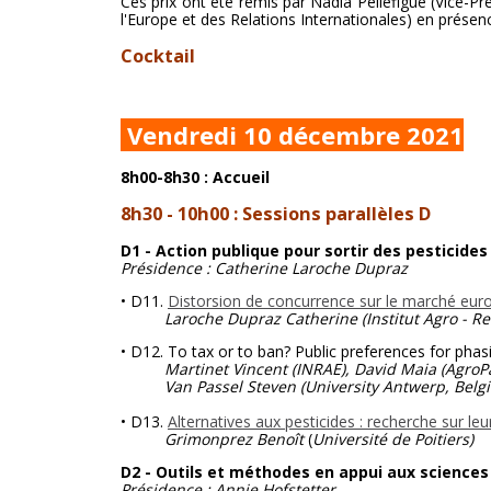
Ces prix ont été remis par Nadia Pellefigue (Vice-P
l'Europe et des Relations Internationales) en présenc
Cocktail
Vendredi 10 décembre 2021
8h00-8h30 : Accueil
8h30 - 10h00 : Sessions parallèles D
D1 - Action publique pour sortir des pesticides
Présidence : Catherine Laroche Dupraz
• D11.
Distorsion de concurrence sur le marché europ
Laroche Dupraz Catherine (Institut Agro - Re
• D12. To tax or to ban? Public preferences for phas
Martinet Vincent (INRAE), David Maia (AgroParis
Van Passel Steven (University Antwerp, Belgiq
• D13.
Alternatives aux pesticides : recherche sur leu
Grimonprez Benoît
(
Université de Poitiers)
D2 - Outils et méthodes en appui aux sciences
Présidence : Annie Hofstetter