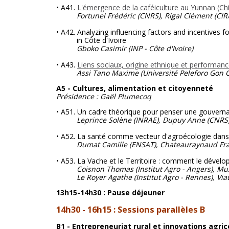
• A41.
L'émergence de la caféiculture au Yunnan (Chin
Fortunel Frédéric (CNRS), Rigal Clément (CIR
• A42. Analyzing influencing factors and incentives 
in Côte d'Ivoire
Gboko Casimir
(INP - Côte d'Ivoire)
• A43.
Liens sociaux, origine ethnique et performan
Assi Tano Maxime (Université Peleforo Gon 
A5 - Cultures, alimentation et citoyenneté
Présidence : Gaël Plumecoq
• A51. Un cadre théorique pour penser une gouvernan
Leprince Solène (INRAE), Dupuy Anne (CNRS
• A52. La santé comme vecteur d'agroécologie dans le
Dumat Camille (ENSAT), Chateauraynaud Fran
• A53. La Vache et le Territoire : comment le dévelop
Coisnon Thomas (Institut Agro - Angers), Mu
Le Royer Agathe (Institut Agro - Rennes), Viau
13h15-14h30 : Pause déjeuner
14h30 - 16h15 : Sessions parallèles B
B1 - Entrepreneuriat rural et innovations agric