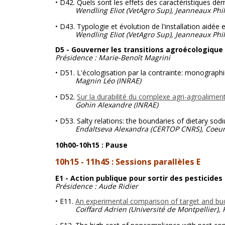
• D42. Quels sont les effets des caractéristiques dém
Wendling Eliot (VetAgro Sup), Jeanneaux Phi
• D43. Typologie et évolution de l'installation aidé
Wendling Eliot (VetAgro Sup), Jeanneaux Phil
D5 - Gouverner les transitions agroécologique
Présidence : Marie-Benoît Magrini
• D51. L'écologisation par la contrainte: monograph
Magnin Léo
(INRAE)
• D52.
Sur la durabilité du complexe agri-agroalime
Gohin Alexandre
(INRAE)
• D53. Salty relations: the boundaries of dietary s
Endaltseva Alexandra (CERTOP CNRS), Coeur
10h00-10h15 : Pause
10h15 - 11h45 : Sessions parallèles E
E1 - Action publique pour sortir des pesticides
Présidence : Aude Ridier
• E11.
An experimental comparison of target and bud
Coiffard Adrien (Université de Montpellier), Pr