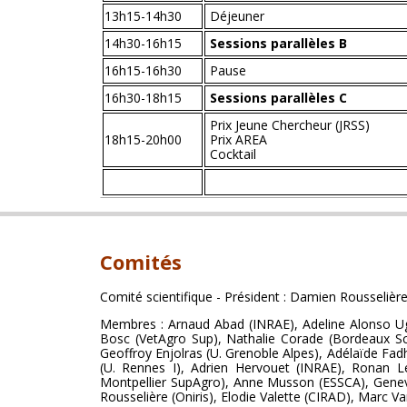
13h15-14h30
Déjeuner
14h30-16h15
Sessions parallèles B
16h15-16h30
Pause
16h30-18h15
Sessions parallèles C
Prix Jeune Chercheur (JRSS)
18h15-20h00
Prix AREA
Cocktail
Comités
Comité scientifique - Président : Damien Rousseli
Membres : Arnaud Abad (INRAE), Adeline Alonso Ugag
Bosc (VetAgro Sup), Nathalie Corade (Bordeaux Sci
Geoffroy Enjolras (U. Grenoble Alpes), Adélaïde Fad
(U. Rennes I), Adrien Hervouet (INRAE), Ronan Le 
Montpellier SupAgro), Anne Musson (ESSCA), Genev
Rousselière (Oniris), Elodie Valette (CIRAD), Marc Va