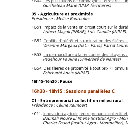
• B44.
Les pullulations de campagnols terrestres : u
Guicheteau Marie (UMR Territoires)
B5 - Agriculture et proximités
Présidence : Melise Bouroullec
• B51. Impact de la vente en circuit court sur la du
Aubert Magali (INRAE), Luis Camille (INRAE),
• B52.
Conflits d'intérêt et structuration des filière
Varenne Margaux (HEC - Paris), Parrot Laure
• B53.
La permaculture à la rencontre des citoyens : 
Pedehour Pauline
(Université de Nantes)
• B54. Des filières de proximité à tout prix ? Formula
Echchatbi Anaïs (INRAE)
16h15-16h30 : Pause
16h30 - 18h15 : Sessions parallèles C
C1 - Entrepreneuriat collectif en milieu rural
Présidence : Céline Raimbert
• C11.
Innovation agricole, entreprenariat collectif 
Boumali Noure El Imene (Institut Agro - Mo
Cheriet Foued (Institut Agro - Montpellier), Mon