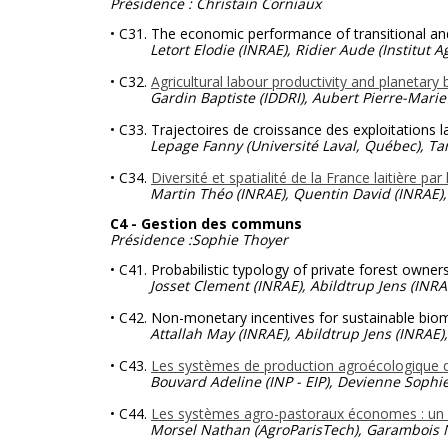
Présidence : Christain Corniaux
• C31. The economic performance of transitional and
Letort Elodie (INRAE), Ridier Aude
(Institut 
• C32.
Agricultural labour productivity and planetary
Gardin Baptiste (IDDRI), Aubert Pierre-Marie (
• C33. Trajectoires de croissance des exploitations 
Lepage Fanny (Université Laval, Québec), Tarillo
• C34.
Diversité et spatialité de la France laitière pa
Martin Théo (INRAE), Quentin David (INRAE), G
C4 - Gestion des communs
Présidence :Sophie Thoyer
• C41. Probabilistic typology of private forest own
Josset Clement (INRAE), Abildtrup Jens (INRAE
• C42. Non-monetary incentives for sustainable bio
Attallah May (INRAE), Abildtrup Jens (INRAE),
• C43.
Les systèmes de production agroécologique d
Bouvard Adeline (INP - EIP), Devienne Sophie 
• C44.
Les systèmes agro-pastoraux économes : un r
Morsel Nathan (AgroParisTech), Garambois 