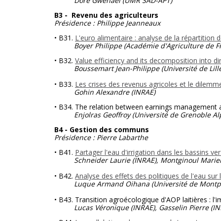
Doré Gwenaël (UMR SAD-APT)
B3 - Revenu des agriculteurs
Présidence : Philippe Jeanneaux
• B31.
L'euro alimentaire : analyse de la répartition
Boyer Philippe (Académie d'Agriculture de F
• B32.
Value efficiency and its decomposition into dir
Boussemart Jean-Philippe (Université de Lille
• B33.
Les crises des revenus agricoles et le dilemm
Gohin Alexandre
(INRAE)
• B34. The relation between earnings management a
Enjolras Geoffroy (Université de Grenoble Al
B4 - Gestion des communs
Présidence : Pierre Labarthe
• B41.
Partager l'eau d'irrigation dans les bassins ve
Schneider Laurie (INRAE), Montginoul Marie
• B42.
Analyse des effets des politiques de l'eau sur
Luque Armand Oihana (Université de Montpel
• B43. Transition agroécologique d'AOP laitières : l'
Lucas Véronique (INRAE), Gasselin Pierre
(IN