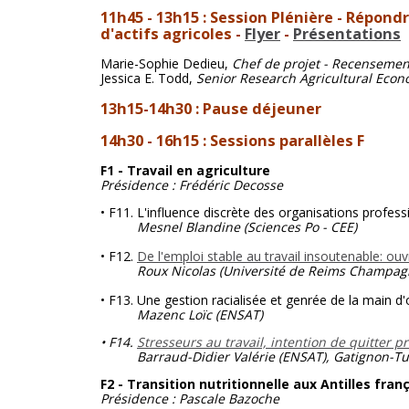
11h45
- 13h15 : Session Plénière -
Répondre
d'actifs agricoles -
Flyer
-
Présentations
Marie-Sophie Dedieu,
Chef de projet - Recensement 
Jessica E. Todd,
Senior Research Agricultural Econ
13h15-14h30 : Pause déjeuner
14h30 - 16h15 : Sessions parallèles F
F1 - Travail en agriculture
Présidence : Frédéric Decosse
• F11. L'influence discrète des organisations profess
Mesnel Blandine
(Sciences Po - CEE)
• F12.
De l'emploi stable au travail insoutenable: o
Roux Nicolas
(Université de Reims Champag
• F13. Une gestion racialisée et genrée de la main d
Mazenc Loïc (ENSAT)
• F14.
Stresseurs au travail, intention de quitter 
Barraud-Didier Valérie (ENSAT), Gatignon-Turna
F2 - Transition nutritionnelle aux Antilles fran
Présidence : Pascale Bazoche