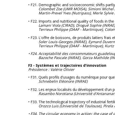
• F21. Demographic and socioeconomic shifts partly e
Colombet Zoe (UMR MOISA), Simioni Michel (
Martin-Prevel Yves (Nutripass), Merle Sylvie (Un
• F22. Imports and nutritional quality of foods in t
Lamani Viola (CIRAD), Drogué Sophie (INRAE
Terrieux Philippe (DAAF - Martinique), Colom
• F23. L'offre de boissons, de produits laitiers frais
Soler Louis-Georges (INRAE), Eymard Duvern
Terrieux Philippe (DAAF - Martinique), Kurtz 
• F24. Acceptabilité des consommateurs guadeloupé
Bazoche Pascale (INRAE), Gorza Mathilde (INRA
F3 - Systèmes et trajectoires d'innovation
Présidence : Valérie Olivier
• F31. Quels profils d'usages du numérique pour quell
Schnebelin Eléonore
(INRAE)
• F32. Les enjeux localisés du développement d'un pr
Rasambo Norotiana (Université d'Antananar
• F33. The technological trajectory of industrial fert
Orozco Luis (Université de Toulouse), Pirela 
• F34. The circular economy in action: the case of