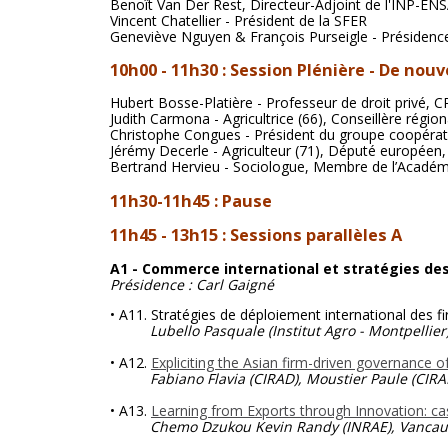
Benoît Van Der Rest, Directeur-Adjoint de l'INP-EN
Vincent Chatellier - Président de la SFER
Geneviève Nguyen & François Purseigle - Présidence
10h
00 - 11h30 : Session Plénière -
De nouve
Hubert Bosse-Platière - Professeur de droit privé,
Judith Carmona - Agricultrice (66), Conseillère régio
Christophe Congues - Président du groupe coopérati
Jérémy Decerle - Agriculteur (71), Député européen
Bertrand Hervieu - Sociologue, Membre de l’Académi
11h30-11h45 : Pause
11h45 - 13h15 : Sessions parallèles A
A1 - Commerce international et stratégies de
Présidence : Carl Gaigné
• A11. Stratégies de déploiement international des f
Lubello Pasquale (Institut Agro - Montpellier)
• A12.
Expliciting the Asian firm-driven governance o
Fabiano Flavia (CIRAD), Moustier Paule
(CIRA
• A13.
Learning from Exports through Innovation: cas
Chemo Dzukou Kevin Randy (INRAE), Vancautere