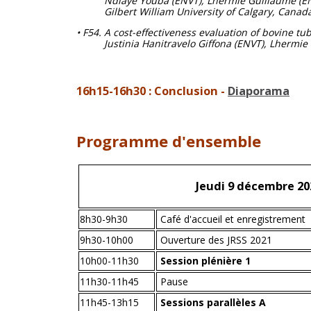
Ndiaye Youba (ENVT), Lhermie Guillaume (ENV
Gilbert William University of Calgary, Canada
• F54. A cost-effectiveness evaluation of bovine tu
Justinia Hanitravelo Giffona (ENVT), Lhermie G
16h15-16h30 : Conclusion -
Diaporama
Programme d'ensemble
Jeudi 9 décembre 20
8h30-9h30
Café d'accueil et enregistrement
9h30-10h00
Ouverture des JRSS 2021
10h00-11h30
Session plénière 1
11h30-11h45
Pause
11h45-13h15
Sessions parallèles A