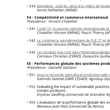
• E34.
BioIndexa : outil de calcul d'un indice de bio
Annie Hofstetter
(INRAE)
E4 - Compétitivité et commerce international
Présidence : Vincent Chatellier
• E41.
Covid-19, économie agricole internationale et 
Chatellier Vincent (INRAE), Pouch Thierry (APC
• E42.
Le commerce agroalimentaire de l'UE-27 et de
Chatellier Vincent (INRAE), Pouch Thierry (APC
• E43.
Les produits low-cost dans l'internationalisat
Corniaux Christian (CIRAD), Duteurtre Guillaume 
E5 - Performances globale des systèmes produ
Présidence : Danielle Galliano
• E51.
How to reconcile agricultural production with 
Kahindo Salomé
(UMR CESAER, AgroSup-Dij
• E52. Evaluating the impact of sustainable practi
tomato producers
Enjolras Geoffroy (Université de Grenoble Alp
• E53. L'évaluation de la performance globale des e
Mereaux Jean-Paul (Université de Reims)