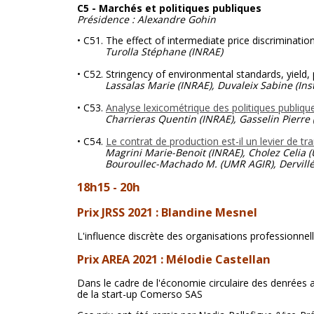
C5 - Marchés et politiques publiques
Présidence : Alexandre Gohin
• C51. The effect of intermediate price discriminatio
Turolla Stéphane
(INRAE)
• C52. Stringency of environmental standards, yield
Lassalas Marie (INRAE), Duvaleix Sabine (Instit
• C53.
Analyse lexicométrique des politiques publiqu
Charrieras Quentin (INRAE), Gasselin Pierre 
• C54.
Le contrat de production est-il un levier de tr
Magrini Marie-Benoit (INRAE), Cholez Celia (Uni
Bouroullec-Machado M. (UMR AGIR), Dervillé Mari
18h15 - 20h
Prix JRSS 2021 : Blandine Mesnel
L'influence discrète des organisations professionnell
Prix AREA 2021 : Mélodie Castellan
Dans le cadre de l'économie circulaire des denrées 
de la start-up Comerso SAS