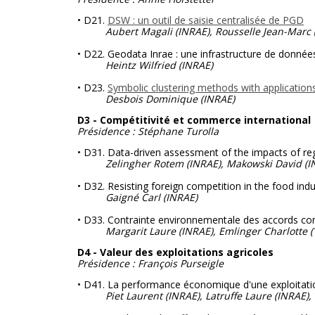
• D21.
DSW : un outil de saisie centralisée de PGD
Aubert Magali (INRAE), Rousselle Jean-Marc (I
• D22. Geodata Inrae : une infrastructure de donné
Heintz Wilfried
(INRAE)
• D23.
Symbolic clustering methods with applications
Desbois Dominique
(INRAE)
D3 - Compétitivité et commerce international
Présidence : Stéphane Turolla
• D31. Data-driven assessment of the impacts of re
Zelingher Rotem (INRAE), Makowski David
(I
• D32. Resisting foreign competition in the food indus
Gaigné Carl
(INRAE)
• D33. Contrainte environnementale des accords c
Margarit Laure (INRAE), Emlinger Charlotte (Vir
D4 - Valeur des exploitations agricoles
Présidence : François Purseigle
• D41. La performance économique d'une exploitation
Piet Laurent (INRAE), Latruffe Laure (INRAE), C