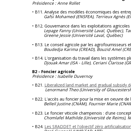
Présidence : Anne Rollet
• B11. Analyse des modèles économiques des entre
Gafsi Mohamed (ENSFEA), Terrieux Agnès
(E
• B12. Gouvernance dans les exploitations agricoles
Lepage Fanny (Université Laval, Québec), Tar
Greene Jessie
(Université Laval, Québec)
• B13. Le conseil agricole par les agrofournisseurs e
Boudedja Karima (CREAD), Bouzid Amel
(CR
• B14. L'organisation du travail dans les systèmes plu
Djouak Amar (ISA - Lille), Ceriani Clarisse (G
B2 - Foncier agricole
Présidence : Isabelle Duvernoy
• B21.
Liberalized land market and gradual subsidy de
Lenormand Theo (University of Gloucestershi
• B22. L'accès au foncier pour la mise en oeuvre de 
Belleil Justine (CNAM), Fournier Marie (CN
• B23. Le foncier viticole champenois : d'une concep
Chomlafel Mathilde (Université de Reims), Me
• B24.
Les SRADDET et l'objectif zéro artificialisatio