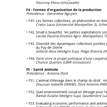
Fourcroy Elena (UniLasalle)
F4 - Formes d'organisation de la production
Présidence : Geneviève Nguyen
• F41. Les fermes collectives, un phénomène en ém
Cretin Louis (Université Montpellier 3), Sc
• F42. Small is beautiful : les petites exploitations 
Lecole Pauline (Institut Agro -Montpellier), 
• F43. Diversité des dynamiques collectives portées p
du Puy-de-Dôme
Gillerot Alice (VetAgro Sup), Polge Etienne (
• F44. Faire vivre le projet politique d'une coopér
Chance Quentin (UMR Innovation)
F5 - Santé animale
Présidence : Antoine Doré
• F51. L'animal d'élevage dans le champ du droit : en
Doussan Isabelle (INRAE), Doré Antoine
(INR
• F52. Quel environnement social en élevage pour l'
Ramat Eulalie (VetAgro Sup), Gouttenoire Luc
• F53. Evaluating economic performance and antimi