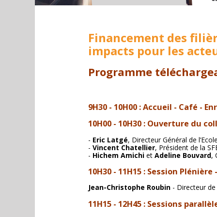
Financement des filièr
impacts pour les acteu
Programme télécharge
9H30 - 10H00 : Accueil - Café - 
10H00 - 10H30 : Ouverture du co
-
Eric Latgé
, Directeur Général de l’Eco
-
Vincent Chatellier
, Président de la S
-
Hichem Amichi
et
Adeline Bouvard
,
10H3
0 - 11H15 : Session Plénière 
Jean-Christophe Roubin
- Directeur de 
11H15 - 12H45 : Sessions parallèl