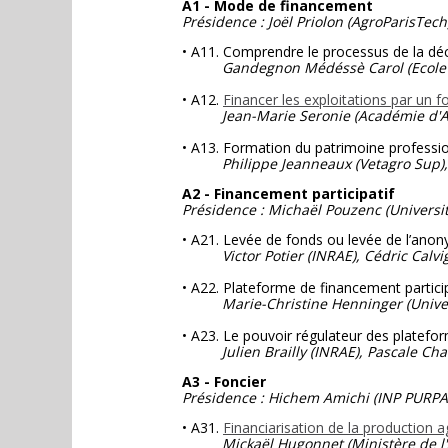
A1 - Mode de financement
Présidence : Joël Priolon (AgroParisTech
• A11. Comprendre le processus de la dé
Gandegnon Médéssè Carol (Ecole d'
• A12.
Financer les exploitations par un 
Jean-Marie Seronie (Académie d'Ag
• A13. Formation du patrimoine profession
Philippe Jeanneaux (Vetagro Sup), L
A2 - Financement participatif
Présidence :
Michaël Pouzenc (Universit
• A21. Levée de fonds ou levée de l’anon
Victor Potier (INRAE), Cédric Calvi
• A22. Plateforme de financement participa
Marie-Christine Henninger (Univer
• A23. Le pouvoir régulateur des platefo
Julien Brailly (INRAE), Pascale C
A3 - Foncier
Présidence : Hichem Amichi (INP PURP
• A31.
Financiarisation de la production a
Mickaël Hugonnet (Ministère de l'