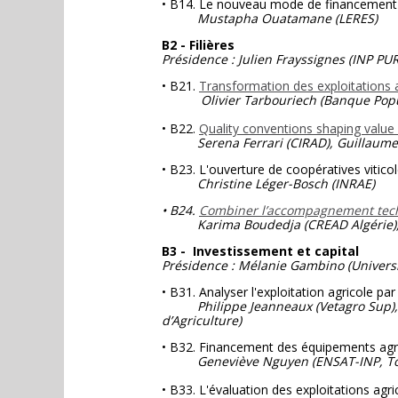
• B14. Le nouveau mode de financement 
Mustapha Ouatamane (LERES)
B2 - Filières
Présidence : Julien Frayssignes (INP PU
• B21.
Transformation des exploitations a
Olivier Tarbouriech (Banque Popul
• B22.
Quality conventions shaping value 
Serena Ferrari (CIRAD), Guillaume Dut
• B23. L'ouverture de coopératives viticol
Christine Léger-Bosch (INRAE)
• B24.
Combiner l’accompagnement techni
Karima Boudedja (CREAD Algérie), B
B3 - Investissement et capital
Présidence : Mélanie Gambino (Universi
• B31. Analyser l'exploitation agricole pa
Philippe Jeanneaux (Vetagro Sup),
d’Agriculture)
• B32. Financement des équipements agric
Geneviève Nguyen (ENSAT-INP, Tou
• B33. L'évaluation des exploitations agri