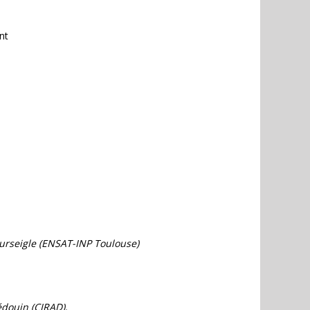
nt
Purseigle (ENSAT-INP Toulouse)
édouin (CIRAD),