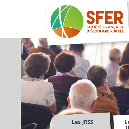
Les JRSS
L
t