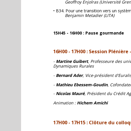
Geoffroy Enjolras (Université Gre
• B34. Pour une transition vers un systèm
Benjamin Metadier (LITA)
15H45 - 16H00 : Pause gourmande
16H00
- 17H00 : Session Plénière 
-
Martine Guibert
, Professeure des uni
Dynamiques Rurales
-
Bernard Ader
, Vice-président d'Eura
-
Mathieu Ebessem-Goudin
, Cofondate
-
Nicolas Mauré
, Président du Crédit A
Animation :
Hichem Amichi
17H00 - 17H15 : Clôture du collo