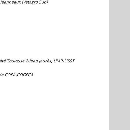
e Jeanneaux (Vetagro Sup)
sité Toulouse 2-Jean Jaurès, UMR-LISST
nt de COPA-COGECA