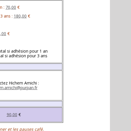
n :
70,00
€
3 ans :
180,00
€
,00
€
otal si adhésion pour 1 an
tal si adhésion pour 3 ans
ctez Hichem Amichi :
em.amichi@purpan.fr
90,00
€
ner et les pauses café.