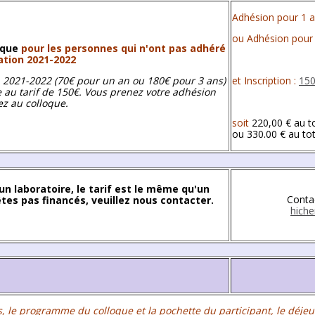
Adhésion pour 1 a
ou Adhésion pour 
loque
pour les personnes qui n'ont pas adhéré
sation 2021-2022
on 2021-2022 (70€ pour un an ou 180€ pour 3 ans)
et Inscription :
150
e au tarif de 150€. Vous prenez votre adhésion
z au colloque.
soit
220,00 € au t
ou 330.00 €
au to
 un laboratoire, le tarif est le même qu'un
Conta
êtes pas financés, veuillez nous contacter.
hich
ns, le programme du colloque et la pochette du participant, le déjeu