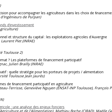
)
cision pour accompagner les agriculteurs dans les choix de ﬁnanceme
Ingénieurs de Purpan)
fonds d’investissement
riculture)
nel et structure du capital : les exploitations agricoles d'Auvergne
aurent Piet (INRAE)
é Toulouse 2)
ymat ? Les plateformes de financement participatif
gnac, Julien Brailly (INRAE)
tif : quelle stratégie pour les porteurs de projets / alimentation
sité Toulouse Jean Jaurès)
rmes de ﬁnancement participatif en agriculture
hateau-Terrisse, Geneviève Nguyen (ENSAT-INP Toulouse), François 
AN)
gricole : une analyse des enjeux fonciers
Agriculture et de l'Alimentation), Mathieu Boche (CIRAD), Maëlle G