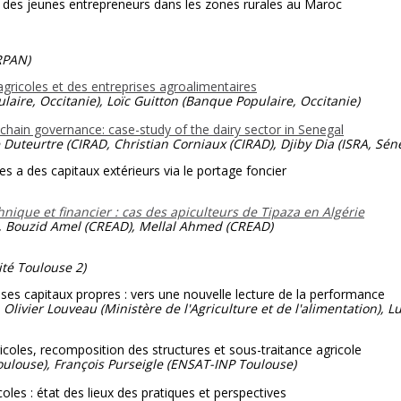
des jeunes entrepreneurs dans les zones rurales au Maroc
RPAN)
gricoles et des entreprises agroalimentaires
aire, Occitanie), Loïc Guitton (Banque Populaire, Occitanie)
chain governance: case-study of the dairy sector in Senegal
eurtre (CIRAD, Christian Corniaux (CIRAD), Djiby Dia (ISRA, Séné
es a des capitaux extérieurs via le portage foncier
que et financier : cas des apiculteurs de Tipaza en Algérie
ouzid Amel (CREAD), Mellal Ahmed (CREAD)
té Toulouse 2)
r ses capitaux propres : vers une nouvelle lecture de la performance
 Olivier Louveau (Ministère de l'Agriculture et de l'alimentation),
oles, recomposition des structures et sous-traitance agricole
louse), François Purseigle (ENSAT-INP Toulouse)
coles : état des lieux des pratiques et perspectives